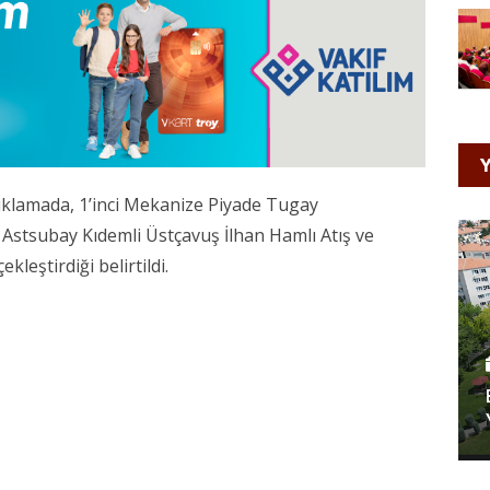
Y
ıklamada, 1’inci Mekanize Piyade Tugay
 Astsubay Kıdemli Üstçavuş İlhan Hamlı Atış ve
kleştirdiği belirtildi.