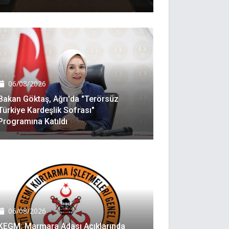
06/08/2026
Bakan Göktaş, Ağrı'da "Terörsüz
Türkiye Kardeşlik Sofrası"
Programına Katıldı
06/08/2026
KEGM: Marmara Adası Açıklarında